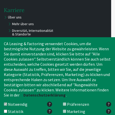
Karriere
Über uns
Mehr über uns
Diversität, Internationalität
& Standorte
Mitarbeiter Statements
CA Leasing & Factoring verwendet Cookies, um die
Kontakt HR
bestmögliche Nutzung der Website zu gewährleisten. Wenn
Sie damit einverstanden sind, klicken Sie bitte auf "Alle
Benefits
Cookies zulassen". Selbstverständlich können Sie auch selbst
Stellenangebote
entscheiden, welche Cookies gesetzt werden dürfen. Um
Experts
diese Auswahl zu treffen, bitten wir Sie, auf die jeweilige
Young Professionals
Kategorie (Statistik, Präferenzen, Marketing) zu klicken und
entsprechende Haken zu setzen. Um Ihre Auswahl zu
Azubis, Werkstudenten,
Praktikanten
bestätigen bitten wir abschließend auf "Ausgewählte
Cookies zulassen" zu klicken. Weitere Informationen finden
Bewerbungstipps
Sie in der
Datenschutzerklärung
.
2024: Neues HEADS-Office!
Notwendig
?
Präferenzen
?
Statistik
?
Marketing
?